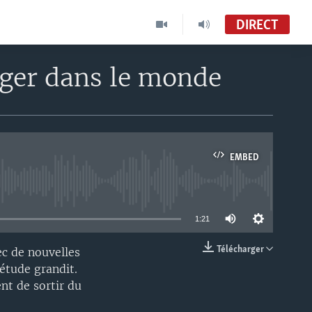
DIRECT
ager dans le monde
Le Monde Aujourd'hui Édition de 19h30
VOA Afrique
Le Monde Aujourd'hui
VOA French TV
EMBED
able
1:21
Télécharger
c de nouvelles
EMBED
iétude grandit.
nt de sortir du