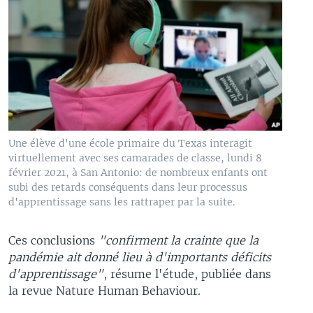
Une élève d'une école primaire du Texas interagit
virtuellement avec ses camarades de classe, lundi 8
février 2021, à San Antonio: de nombreux enfants ont
subi des retards conséquents dans leur processus
d'apprentissage sans les rattraper par la suite.
Ces conclusions
"confirment la crainte que la
pandémie ait donné lieu à d'importants déficits
d'apprentissage"
, résume l'étude, publiée dans
la revue Nature Human Behaviour.