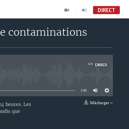
DIRECT
de contaminations
EMBED
able
1:05
Télécharger
24 heures. Les
EMBED
andis que