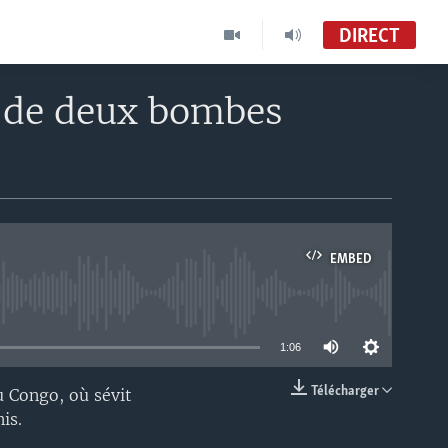
DIRECT
n de deux bombes
EMBED
able
1:06
Télécharger
u Congo, où sévit
EMBED
is.