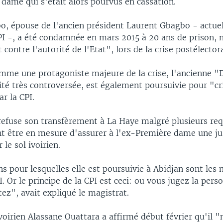
dame qui s'était alors pourvus en cassation.
, épouse de l'ancien président Laurent Gbagbo - actue
CPI -, a été condamnée en mars 2015 à 20 ans de prison
 contre l'autorité de l'Etat", lors de la crise postélecto
mme une protagoniste majeure de la crise, l'ancienne "
ité très controversée, est également poursuivie pour "c
r la CPI.
refuse son transfèrement à La Haye malgré plusieurs req
nt être en mesure d'assurer à l'ex-Première dame une ju
 le sol ivoirien.
ns pour lesquelles elle est poursuivie à Abidjan sont le
PI. Or le principe de la CPI est ceci: ou vous jugez la per
ez", avait expliqué le magistrat.
voirien Alassane Ouattara a affirmé début février qu'il "