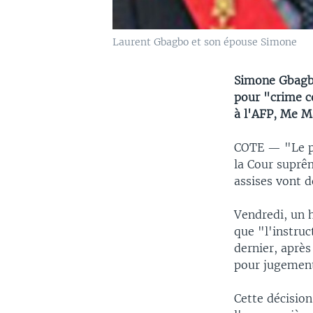
Laurent Gbagbo et son épouse Simone
Simone Gbagbo
pour "crime c
à l'AFP, Me M
COTE —
"Le p
la Cour suprê
assises vont d
Vendredi, un h
que "l'instruc
dernier, après
pour jugemen
Cette décision