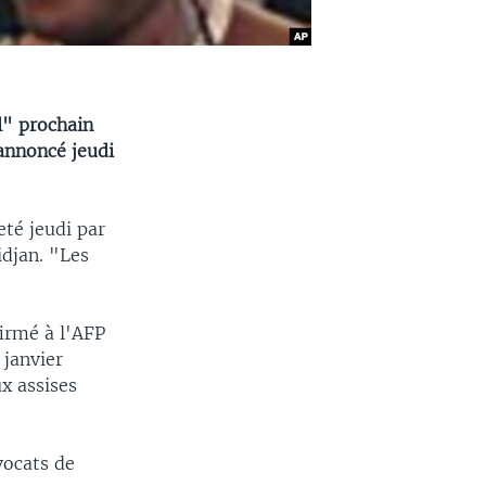
l" prochain
annoncé jeudi
eté jeudi par
djan. "Les
firmé à l'AFP
 janvier
x assises
vocats de