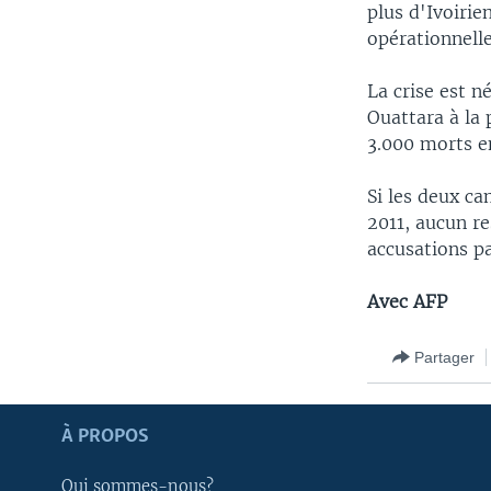
plus d'Ivoirie
opérationnelle
La crise est n
Ouattara à la 
3.000 morts e
Si les deux c
2011, aucun re
accusations pa
Avec AFP
Partager
Apprenez L'anglais
À PROPOS
SUIVEZ-NOUS
Qui sommes-nous?