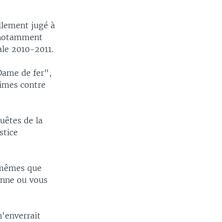
llement jugé à
, notamment
rale 2010-2011.
Dame de fer",
rimes contre
uêtes de la
stice
s mêmes que
sonne ou vous
n'enverrait