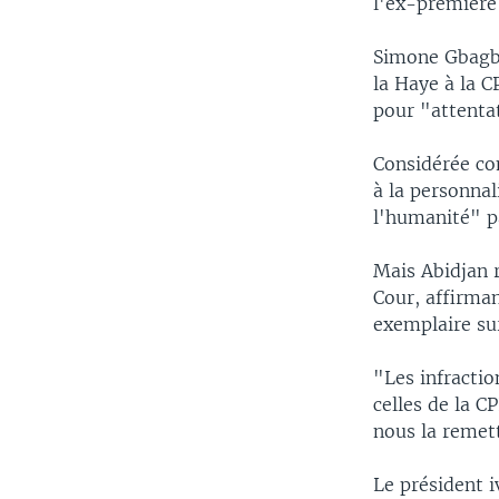
l'ex-première 
Simone Gbagbo
la Haye à la 
pour "attentat
Considérée co
à la personnal
l'humanité" pa
Mais Abidjan 
Cour, affirma
exemplaire sur
"Les infractio
celles de la C
nous la remett
Le président i