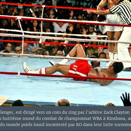
nger, est dirigé vers un coin du ring par l’arbitre Zack Clayton
 huitième round du combat de championnat WBA à Kinshasa, au Z
u monde poids lourd incontesté par KO dans leur lutte surnom