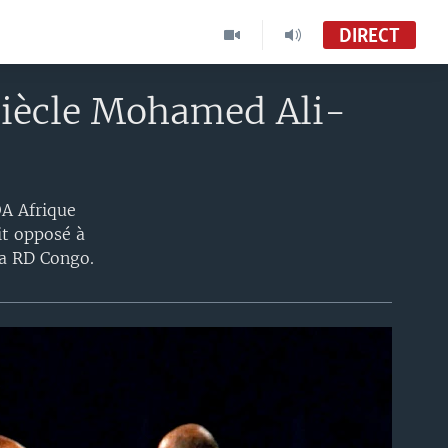
DIRECT
siècle Mohamed Ali-
OA Afrique
it opposé à
la RD Congo.