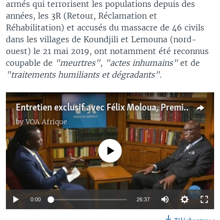
armés qui terrorisent les populations depuis des
années, les 3R (Retour, Réclamation et
Réhabilitation) et accusés du massacre de 46 civils
dans les villages de Koundjili et Lemouna (nord-
ouest) le 21 mai 2019, ont notamment été reconnus
coupable de
"meurtres", "actes inhumains"
et de
"traitements humiliants et dégradants".
Entretien exclusif avec Félix Moloua, Premier ministre de la RCA
by
VOA Afrique
No media source currently available
0:00
26:37