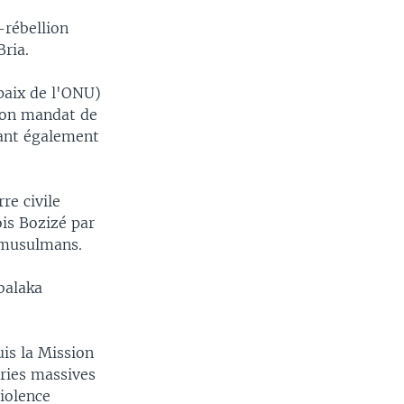
i
s
-rébellion
o
l
Bria.
u
i
s
d
 paix de l'ONU)
s
e
 son mandat de
l
rant également
i
d
e
re civile
is Bozizé par
e musulmans.
balaka
uis la Mission
ries massives
violence