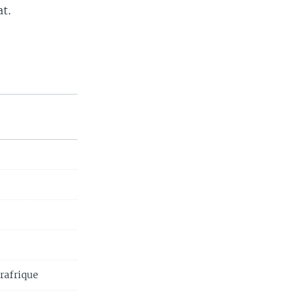
at.
rafrique