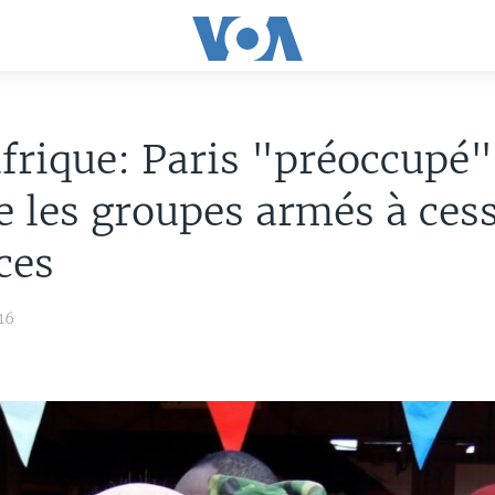
frique: Paris "préoccupé"
e les groupes armés à cess
ces
16