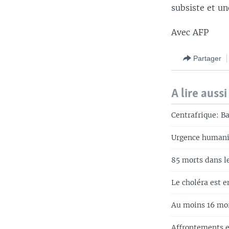
subsiste et un
Avec AFP
Partager
A lire aussi
Centrafrique: B
Urgence humanit
85 morts dans l
Le choléra est e
Au moins 16 mor
Affrontements e