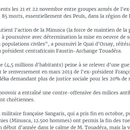
ents les 21 et 22 novembre entre groupes armés de l'ex
t 85 morts, essentiellement des Peuls, dans la région de 
tient l'action de la Minusca (la force de maintien de la
e à poursuivre avec détermination la mise en oeuvre de
 populations civiles", a poursuivi le Quai d'Orsay, réité
u président centrafricain Faustin-Archange Touadéra.
e (4,5 millions d'habitants) peine à se relever d'une guer
r le renversement en mars 2013 de l'ex-président Franço
Séléka demandant plus de justice sociale pour les 20% d
pouvoir a entraîné une contre-offensive des milices anti
nt chrétiennes.
 militaire française Sangaris, qui a pris fin en octobre, p
nies (Minusca, 12.500 hommes) ont permis la fin des tue
en début d'année dans le calme de M. Touadéra, mais la 