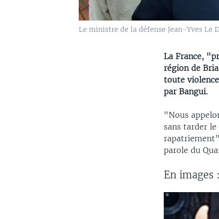
Le ministre de la défense Jean-Yves Le Dr
La France, "pr
région de Bri
toute violenc
par Bangui.
"Nous appelon
sans tarder l
rapatriement" 
parole du Qua
En images :