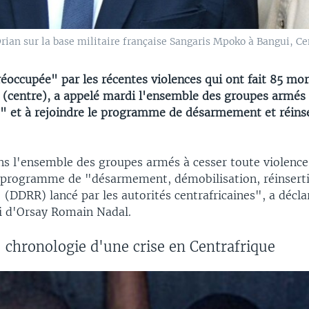
ian sur la base militaire française Sangaris Mpoko à Bangui, Cen
éoccupée" par les récentes violences qui ont fait 85 mor
a (centre), a appelé mardi l'ensemble des groupes armés 
e" et à rejoindre le programme de désarmement et réinse
s l'ensemble des groupes armés à cesser toute violence 
e programme de "désarmement, démobilisation, réinsert
(DDRR) lancé par les autorités centrafricaines", a décla
i d'Orsay Romain Nadal.
 chronologie d'une crise en Centrafrique