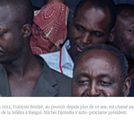
 2013, François Bozizé, au pouvoir depuis plus de 10 ans, est chassé pa
es de la Séléka à Bangui. Michel Djotodia s'auto-proclame président.