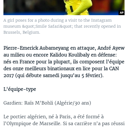
A girl poses for a photo during a visit to the Instagram
museum &quot;Smile Safari&quot; that recently opened in
Brussels, Belgium.
Pierre-Emerick Aubameyang en attaque, André Ayew
au milieu ou encore Kalidou Koulibaly en défense:
nés en France pour la plupart, ils composent l'équipe
des onze meilleurs binationaux en lice pour la CAN
2017 (qui débute samedi jusqu'au 5 février).
L'équipe-type
Gardien: Raïs M'Bohli (Algérie/30 ans)
Le portier algérien, né à Paris, a été formé à
l'Olympique de Marseille. Si sa carrière n'a pas réussi