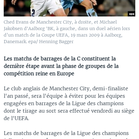
Ched Evans de Manchester City, à droite, et Michael
Jakobsen d'Aalborg 'BK, à gauche, dans un duel aérien lors
d’un match de la Coupe UEFA, 19 mars 2009 à Aalborg,
Danemark. epa/ Henning Bagger
Les matchs de barrages de la C constituent la
dernière étape avant la phase de groupes de la
compétition reine en Europe
Le club anglais de Manchester City, demi-finaliste
l'an passé, sera l'équipe à éviter pour les équipes
engagées en barrages de la Ligue des champions
dont le tirage au sort sera effectué vendredi au siège
de l'UEFA.
Les matchs de barrages de la Ligue des champions