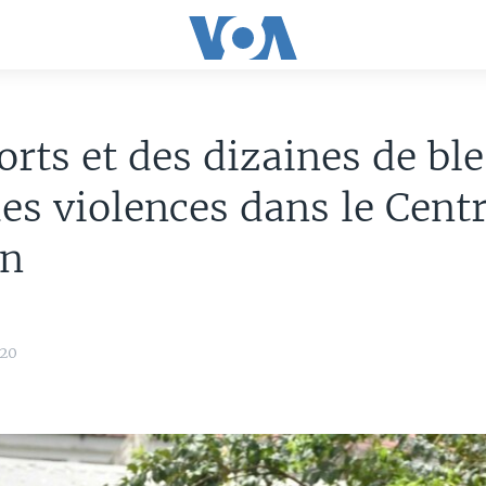
rts et des dizaines de bl
es violences dans le Cent
en
20