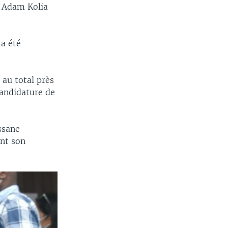
, Adam Kolia
 a été
 au total près
candidature de
assane
ant son