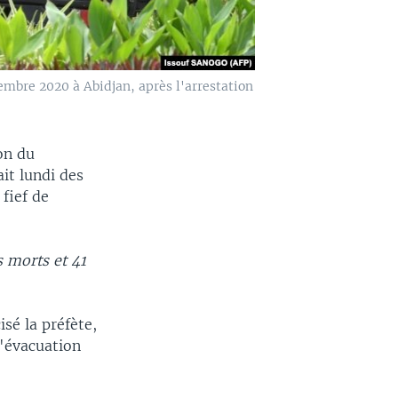
embre 2020 à Abidjan, après l'arrestation
on du
it lundi des
 fief de
 morts et 41
sé la préfète,
l'évacuation