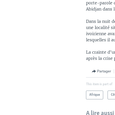
porte-parole d
Abidjan dans 
Dans la nuit d
une localité s
ivoirienne ava
lesquelles il a
La crainte d'u
après la crise
Partager
This item is part of
Afrique
Cô
A lire aussi