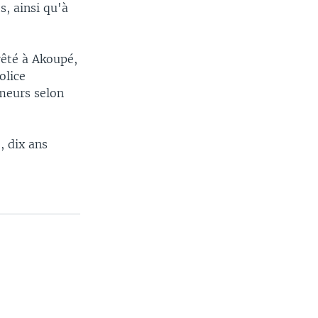
s, ainsi qu'à
rêté à Akoupé,
olice
umeurs selon
, dix ans