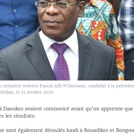
 ministre ivoirien Pascal Affi N'Guessan, candidat à la présiden
bidjan, le 15 octobre 2020.
 à Daoukro avaient commencé avant qu'on apprenne que 
r les résultats.
 se sont également déroulés lundi à Bouadikro et Bongou