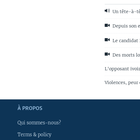
Un tête-à-tê
Depuis son ex
Le candidat 
Des morts lo
L'opposant ivoir
Violences, peur
Apprenez L'anglais
À PROPOS
SUIVEZ-NOUS
Qui sommes-nous?
Terms & policy