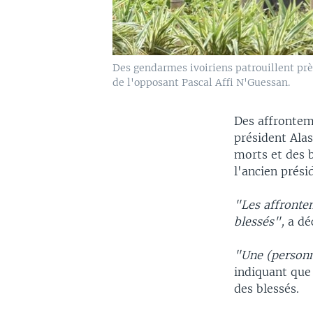
Des gendarmes ivoiriens patrouillent prè
de l'opposant Pascal Affi N'Guessan.
Des affrontem
président Ala
morts et des b
l'ancien prési
"Les affronte
blessés",
a dé
"Une (personn
indiquant que 
des blessés.