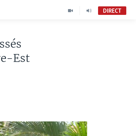
DIRECT
essés
re-Est