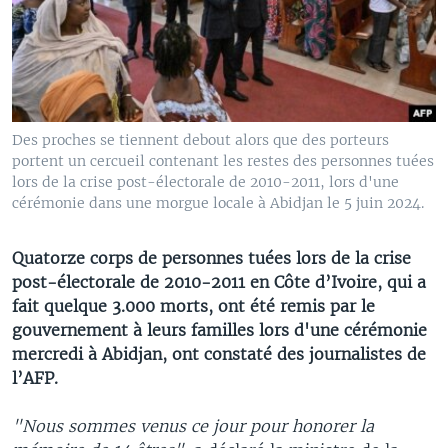
Des proches se tiennent debout alors que des porteurs
portent un cercueil contenant les restes des personnes tuées
lors de la crise post-électorale de 2010-2011, lors d'une
cérémonie dans une morgue locale à Abidjan le 5 juin 2024.
Quatorze corps de personnes tuées lors de la crise
post-électorale de 2010-2011 en Côte d’Ivoire, qui a
fait quelque 3.000 morts, ont été remis par le
gouvernement à leurs familles lors d'une cérémonie
mercredi à Abidjan, ont constaté des journalistes de
l’AFP.
"Nous sommes venus ce jour pour honorer la