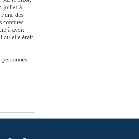
 juillet à
 l’une des
us connues
me à avoir
qu’elle était
s personnes