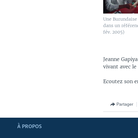
Une Burundaise 
dans un référe
fév. 2005)
Jeanne Gapiya
vivant avec le
Ecoutez son en
Partager
Apprenez L'anglais
À PROPOS
SUIVEZ-NOUS