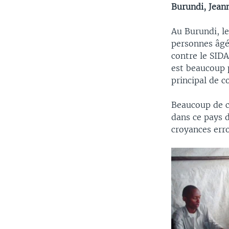
Burundi, Jean
Au Burundi, le
personnes âgé
contre le SID
est beaucoup 
principal de c
Beaucoup de c
dans ce pays 
croyances erro