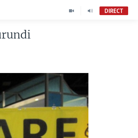
DIRECT
urundi