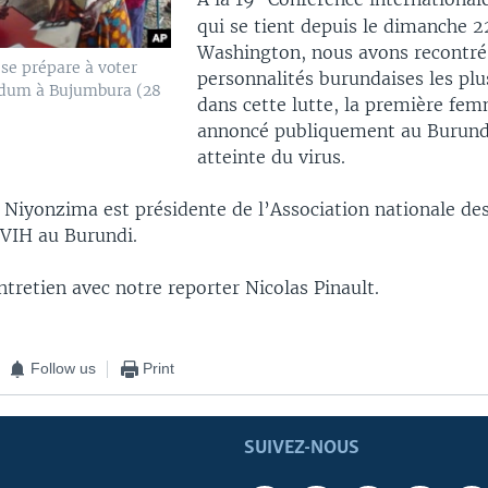
qui se tient depuis le dimanche 22
Washington, nous avons recontré
se prépare à voter
personnalités burundaises les pl
ndum à Bujumbura (28
dans cette lutte, la première fem
annoncé publiquement au Burundi 
atteinte du virus.
 Niyonzima est présidente de l’Association nationale de
 VIH au Burundi.
tretien avec notre reporter Nicolas Pinault.
Follow us
Print
SUIVEZ-NOUS