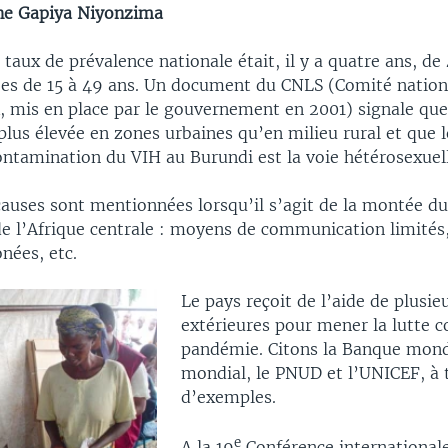
ne Gapiya Niyonzima
 taux de prévalence nationale était, il y a quatre ans, de
es de 15 à 49 ans. Un document du CNLS (Comité nationa
A, mis en place par le gouvernement en 2001) signale que
plus élevée en zones urbaines qu’en milieu rural et que
ontamination du VIH au Burundi est la voie hétérosexuel
auses sont mentionnées lorsqu’il s’agit de la montée d
de l’Afrique centrale : moyens de communication limités
nées, etc.
Le pays reçoit de l’aide de plusie
extérieures pour mener la lutte c
pandémie. Citons la Banque mondi
mondial, le PNUD et l’UNICEF, à t
d’exemples.
e
A la 19
Conférence internationale