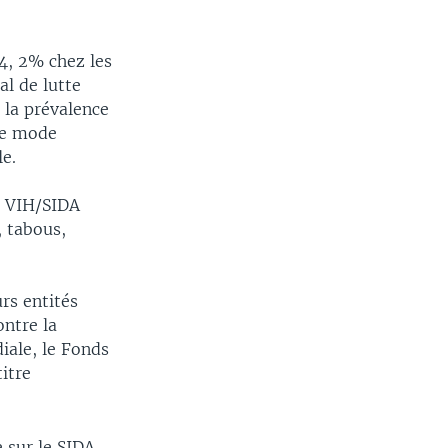
 4, 2% chez les
l de lutte
 la prévalence
 le mode
le.
u VIH/SIDA
, tabous,
urs entités
ontre la
ale, le Fonds
itre
 sur le SIDA,