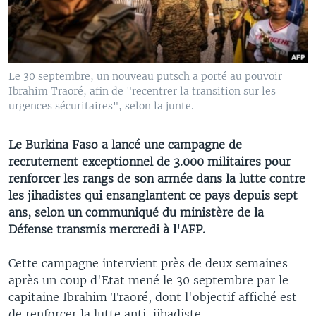
Le 30 septembre, un nouveau putsch a porté au pouvoir
Ibrahim Traoré, afin de "recentrer la transition sur les
urgences sécuritaires", selon la junte.
Le Burkina Faso a lancé une campagne de
recrutement exceptionnel de 3.000 militaires pour
renforcer les rangs de son armée dans la lutte contre
les jihadistes qui ensanglantent ce pays depuis sept
ans, selon un communiqué du ministère de la
Défense transmis mercredi à l'AFP.
Cette campagne intervient près de deux semaines
après un coup d'Etat mené le 30 septembre par le
capitaine Ibrahim Traoré, dont l'objectif affiché est
de renforcer la lutte anti-jihadiste.