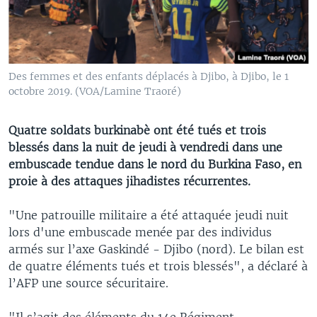
Des femmes et des enfants déplacés à Djibo, à Djibo, le 1
octobre 2019. (VOA/Lamine Traoré)
Quatre soldats burkinabè ont été tués et trois
blessés dans la nuit de jeudi à vendredi dans une
embuscade tendue dans le nord du Burkina Faso, en
proie à des attaques jihadistes récurrentes.
"Une patrouille militaire a été attaquée jeudi nuit
lors d'une embuscade menée par des individus
armés sur l’axe Gaskindé - Djibo (nord). Le bilan est
de quatre éléments tués et trois blessés", a déclaré à
l’AFP une source sécuritaire.
"Il s’agit des éléments du 14e Régiment