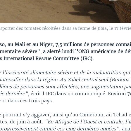
sporter des tomates récoltées dans sa ferme de Jibia, le 17 févri
o, au Mali et au Niger, 7,5 millions de personnes conna
imentaire sévère", a alerté lundi l'ONG américaine de dé
s International Rescue Committee (IRC).
l'insécurité alimentaire sévère et de la malnutrition qui 
intensifier dans la région. Au Sahel central seul (Burkina
llions de personnes sont affectées, une augmentation par
ée dernière"
, écrit l'IRC dans un communiqué. Environ 7
nt dans ces trois pays.
pourrait s'y aggaver, ainsi qu'au Cameroun, au Tchad e
ltes, de juin à août.
"En Afrique de l'Ouest et centrale, l'i
 progressivement empiré ces cinq dernières années",
anal