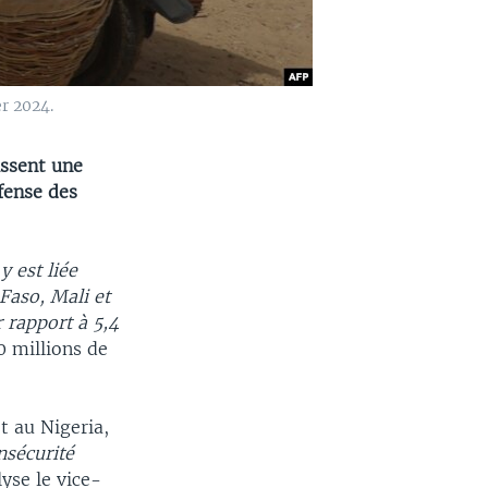
er 2024.
issent une
fense des
y est liée
 Faso, Mali et
 rapport à 5,4
0 millions de
t au Nigeria,
nsécurité
yse le vice-