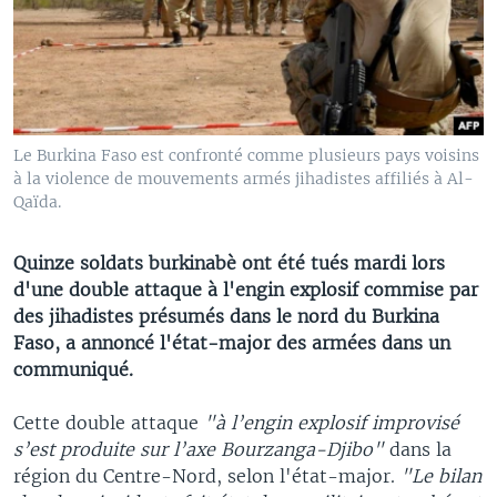
Le Burkina Faso est confronté comme plusieurs pays voisins
à la violence de mouvements armés jihadistes affiliés à Al-
Qaïda.
Quinze soldats burkinabè ont été tués mardi lors
d'une double attaque à l'engin explosif commise par
des jihadistes présumés dans le nord du Burkina
Faso, a annoncé l'état-major des armées dans un
communiqué.
Cette double attaque
"à l’engin explosif improvisé
s’est produite sur l’axe Bourzanga-Djibo"
dans la
région du Centre-Nord, selon l'état-major.
"Le bilan