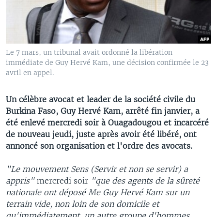
Le 7 mars, un tribunal avait ordonné la libération
immédiate de Guy Hervé Kam, une décision confirmée le 23
avril en appel.
Un célèbre avocat et leader de la société civile du
Burkina Faso, Guy Hervé Kam, arrêté fin janvier, a
été enlevé mercredi soir à Ouagadougou et incarcéré
de nouveau jeudi, juste après avoir été libéré, ont
annoncé son organisation et l'ordre des avocats.
"Le mouvement Sens (Servir et non se servir) a
appris"
mercredi soir
"que des agents de la sûreté
nationale ont déposé Me Guy Hervé Kam sur un
terrain vide, non loin de son domicile et
qu'immédiatement, un autre groupe d'hommes