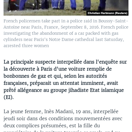
French policemen take part in a police raid in Boussy-Saint-
Antoine near Paris, France, September 8, 2016. French police
investigating the abandonment of a car packed with gas
cylinders near Paris's Notre Dame cathedral last Saturday,
arrested three women
La principale suspecte interpellée dans l'enquête sur
la découverte à Paris d'une voiture remplie de
bonbonnes de gaz et qui, selon les autorités
françaises, préparait un attentat imminent, avait
prêté allégeance au groupe jihadiste Etat islamique
(EI).
La jeune femme, Inès Madani, 19 ans, interpellée
jeudi soir dans des conditions mouvementées avec
deux complices présumées, est la fille du