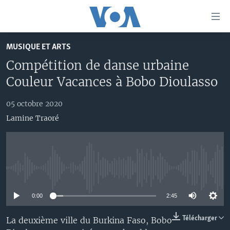
Liens
d'accessibilité
Menu
MUSIQUE ET ARTS
principal
À LA UNE
Compétition de danse urbaine
Retour
TV
AFRIQUE
à
Couleur Vacances à Bobo Dioulasso
la
RADIO
ÉTATS-UNIS
LE MONDE AUJOURD'HUI
navigation
05 octobre 2020
AUTRES LANGUES
MONDE
VOA60 AFRIQUE
LE MONDE AUJOURD'HUI
principale
Lamine Traoré
Retour
SPORT
WASHINGTON FORUM
À VOTRE AVIS
BAMBARA
à
Apprenez L'anglais
CORRESPONDANT VOA
VOTRE SANTÉ VOTRE AVENIR
FULFULDE
la
recherche
SUIVEZ-NOUS
FOCUS SAHEL
LE MONDE AU FÉMININ
LINGALA
No media source currently available
REPORTAGES
L'AMÉRIQUE ET VOUS
SANGO
0:00
2:45
VOUS + NOUS
DIALOGUE DES RELIGIONS
Langues
Télécharger
La deuxième ville du Burkina Faso, Bobo
CARNET DE SANTÉ
RM SHOW