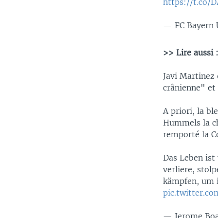
https://t.co/
— FC Bayern
>> Lire aussi 
Javi Martinez
crânienne" et
A priori, la b
Hummels la cha
remporté la C
Das Leben ist 
verliere, stol
kämpfen, um i
pic.twitter.c
— Jerome Boa