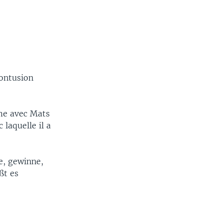
contusion
rme avec Mats
laquelle il a
le, gewinne,
ßt es