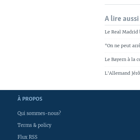
A lire aussi
Le Real Madrid 
"On ne peut arr
Le Bayern à la c
L'Allemand Jérô
Apprenez L'anglais
À PROPOS
SUIVEZ-NOUS
Qui sommes-nous?
Terms & policy
Flux RSS