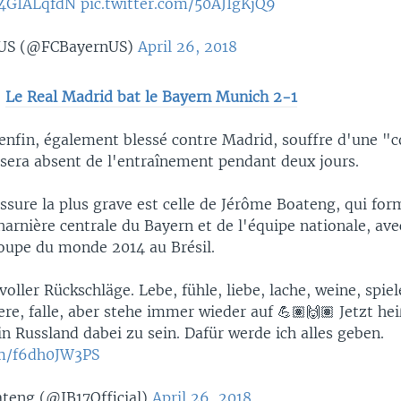
D4GIALqfdN
pic.twitter.com/50AJIgKjQ9
 US (@FCBayernUS)
April 26, 2018
:
Le Real Madrid bat le Bayern Munich 2-1
 enfin, également blessé contre Madrid, souffre d'une "
 sera absent de l'entraînement pendant deux jours.
lessure la plus grave est celle de Jérôme Boateng, qui fo
rnière centrale du Bayern et de l'équipe nationale, avec 
oupe du monde 2014 au Brésil.
voller Rückschläge. Lebe, fühle, liebe, lache, weine, spie
pere, falle, aber stehe immer wieder auf 💪🏽🙌🏽 Jetzt hei
n Russland dabei zu sein. Dafür werde ich alles geben.
om/f6dh0JW3PS
teng (@JB17Official)
April 26, 2018