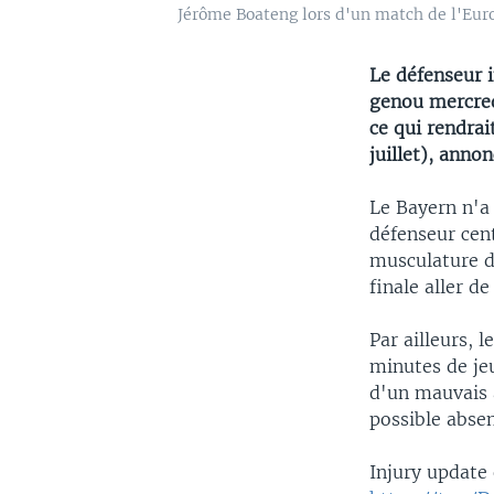
Jérôme Boateng lors d'un match de l'Euro 
Le défenseur 
genou mercred
ce qui rendrai
juillet), anno
Le Bayern n'a 
défenseur cent
musculature d
finale aller d
Par ailleurs, 
minutes de je
d'un mauvais a
possible absen
Injury update