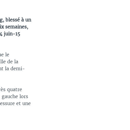
, blessé à un
ix semaines,
4 juin-15
ue le
le de la
nt la demi-
rès quatre
 gauche lors
lessure et une