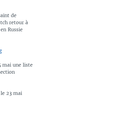
raint de
atch retour à
 en Russie
g
 mai une liste
lection
le 23 mai