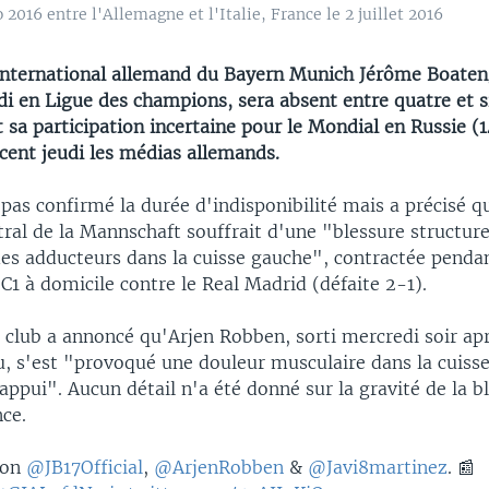
2016 entre l'Allemagne et l'Italie, France le 2 juillet 2016
international allemand du Bayern Munich Jérôme Boateng
i en Ligue des champions, sera absent entre quatre et s
t sa participation incertaine pour le Mondial en Russie (1
ncent jeudi les médias allemands.
pas confirmé la durée d'indisponibilité mais a précisé q
ral de la Mannschaft souffrait d'une "blessure structurel
es adducteurs dans la cuisse gauche", contractée penda
e C1 à domicile contre le Real Madrid (défaite 2-1).
le club a annoncé qu'Arjen Robben, sorti mercredi soir ap
u, s'est "provoqué une douleur musculaire dans la cuisse
ppui". Aucun détail n'a été donné sur la gravité de la b
ce.
 on
@JB17Official
,
@ArjenRobben
&
@Javi8martinez
. 📰