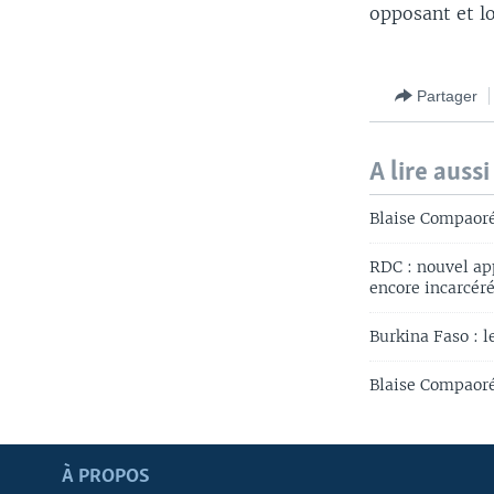
opposant et lo
Partager
A lire aussi
Blaise Compaoré
RDC : nouvel ap
encore incarcér
Burkina Faso : l
Blaise Compaoré
Apprenez L'anglais
À PROPOS