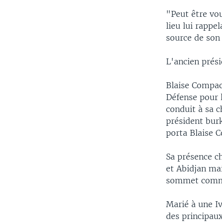
"Peut être vou
lieu lui rappe
source de son
L'ancien prési
Blaise Compaor
Défense pour l
conduit à sa c
président bur
porta Blaise 
Sa présence c
et Abidjan ma
sommet commun
Marié à une Iv
des principaux