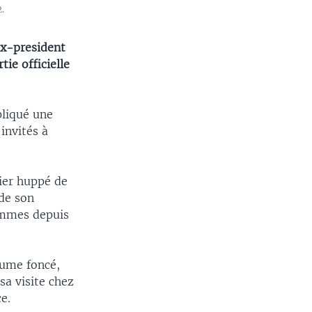
.
ex-president
tie officielle
pliqué une
invités à
ier huppé de
de son
hommes depuis
tume foncé,
sa visite chez
e.