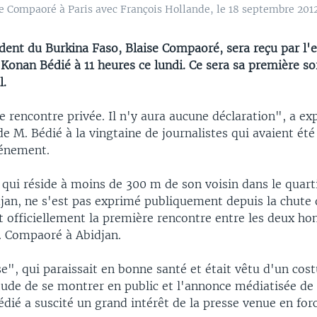
e Compaoré à Paris avec François Hollande, le 18 septembre 2012
ident du Burkina Faso, Blaise Compaoré, sera reçu par l'
 Konan Bédié à 11 heures ce lundi. Ce sera sa première sor
l.
ne rencontre privée. Il n'y aura aucune déclaration", a ex
e M. Bédié à la vingtaine de journalistes qui avaient été 
vénement.
qui réside à moins de 300 m de son voisin dans le quart
jan, ne s'est pas exprimé publiquement depuis la chute 
it officiellement la première rencontre entre les deux 
M. Compaoré à Abidjan.
e", qui paraissait en bonne santé et était vêtu d'un cos
tude de se montrer en public et l'annonce médiatisée de 
édié a suscité un grand intérêt de la presse venue en forc