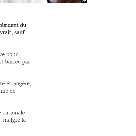
résident du
rait, sauf
ce pour
st barrée par
ité étrangère,
dame de
e nationale
, malgré la