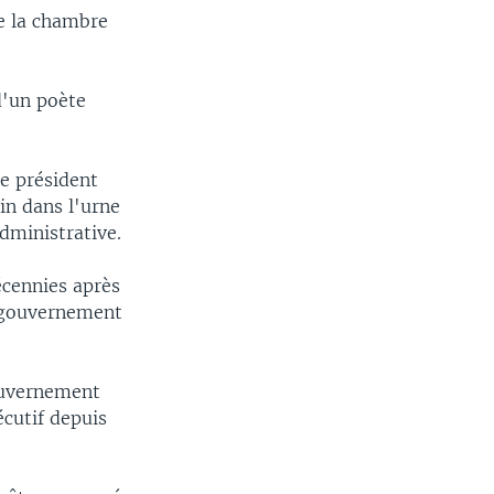
me la chambre
 d'un poète
e président
in dans l'urne
dministrative.
écennies après
n gouvernement
gouvernement
écutif depuis