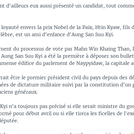
ont d'ailleurs eux aussi présenté un candidat, tout com
 loyauté envers la prix Nobel de la Paix, Htin Kyaw, fils
élèbre, est un ami d'enfance d'Aung San Suu Kyi.
ement du processus de vote par Mahn Win Khaing Than, l
 Aung San Suu Kyi a été la première à déposer son bullet
immense édifice du parlement de Naypyidaw, la capitale a
ait être le premier président civil du pays depuis des d
ées de dictature militaire suivi par la constitution d'u
nciens généraux.
yi n'a toujours pas précisé si elle serait ministre du 
ormé pour début avril ou si elle tirera les ficelles de l'ex
députée.