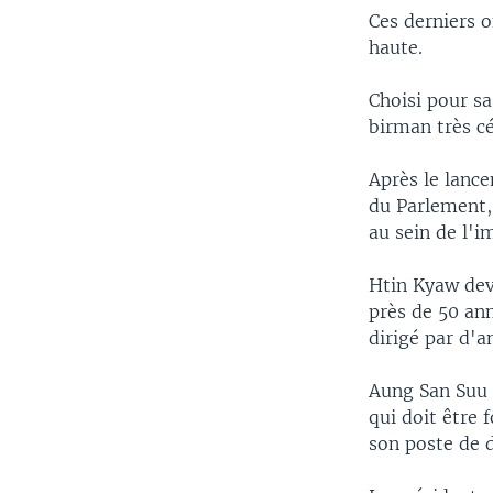
Ces derniers 
haute.
Choisi pour sa
birman très c
Après le lanc
du Parlement,
au sein de l'
Htin Kyaw devr
près de 50 ann
dirigé par d'a
Aung San Suu K
qui doit être f
son poste de 