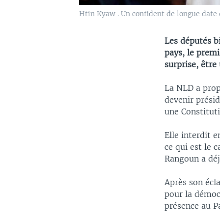
Htin Kyaw . Un confident de longue date
Les députés b
pays, le prem
surprise, être
La NLD a prop
devenir présid
une Constituti
Elle interdit 
ce qui est le 
Rangoun a déj
Après son écla
pour la démocr
présence au P