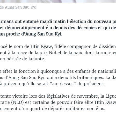
 de Aung San Suu Kyi
irmans ont entamé mardi matin l'élection du nouveau p
ier démocratiquement élu depuis des décennies et qui dev
 un proche d'Aung San Suu Kyi.
osé le nom de Htin Kyaw, fidèle compagnon de dissiden
ent à la place de la prix Nobel de la paix, dont la route e
on héritée de la junte.
en effet la fonction à quiconque a des enfants de national
cas d'Aung San Suu Kyi, qui a deux fils britanniques. La 
à prévenu qu'elle serait "au-dessus" du président.
tante victoire lors des législatives de novembre, la Ligu
atie (NLD) est certaine de pouvoir faire élire Htin Kyaw
arlement d'un quart de députés militaires non élus.