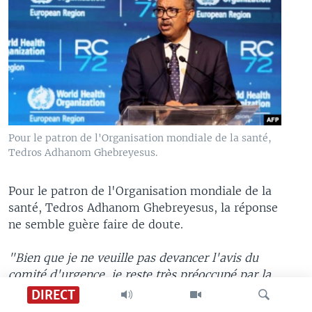
Pour le patron de l'Organisation mondiale de la santé,
Tedros Adhanom Ghebreyesus.
Pour le patron de l'Organisation mondiale de la
santé, Tedros Adhanom Ghebreyesus, la réponse
ne semble guère faire de doute.
"Bien que je ne veuille pas devancer l'avis du
comité d'urgence, je reste très préoccupé par la
situation dans de nombreux pays et le nombre
DIRECT
croissant de décès",
avait-il dit mardi, lors d'un