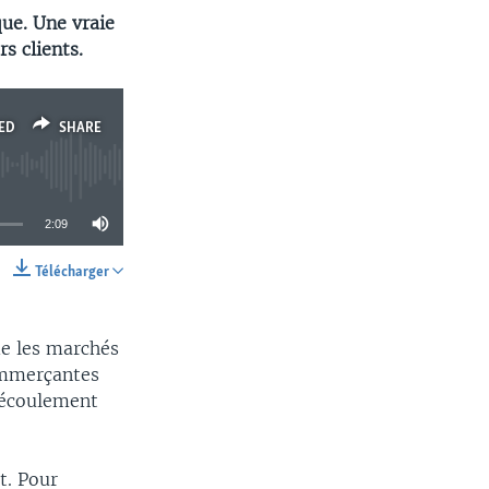
que. Une vraie
s clients.
ED
SHARE
2:09
Télécharger
SHARE
de les marchés
commerçantes
l’écoulement
t. Pour