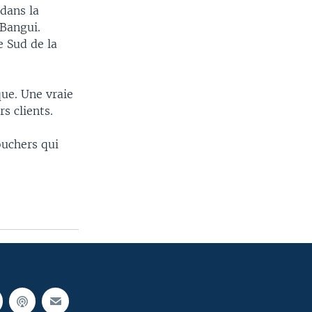
 dans la
 Bangui.
e Sud de la
que. Une vraie
s clients.
ouchers qui