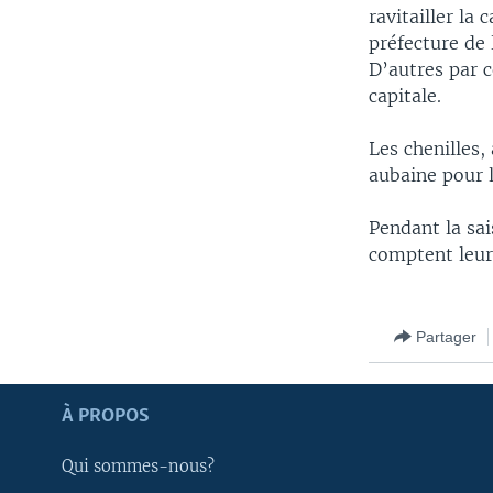
ravitailler la
préfecture de
D’autres par 
capitale.
Les chenilles,
aubaine pour l
Pendant la sai
comptent leurs
Partager
Apprenez L'anglais
À PROPOS
SUIVEZ-NOUS
Qui sommes-nous?