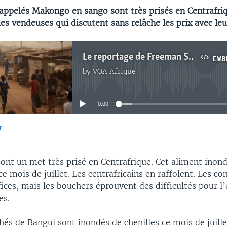
 appelés Makongo en sango sont très prisés en Centrafri
es vendeuses qui discutent sans relâche les prix avec leur
Le reportage de Freeman Sipila à Bangui
EMB
by
VOA Afrique
No media source currently available
0:00
r
EMBED
sont un met très prisé en Centrafrique. Cet aliment inon
 ce mois de juillet. Les centrafricains en raffolent. Les 
ices, mais les bouchers éprouvent des difficultés pour 
es.
és de Bangui sont inondés de chenilles ce mois de juille