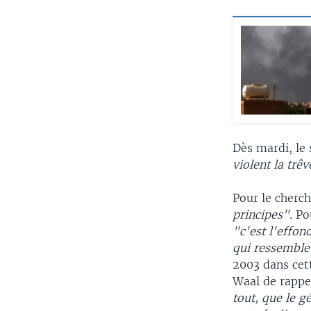
Dès mardi, le
violent la trê
Pour le cherc
principes".
Po
"c'est l'effon
qui ressemble 
2003 dans cett
Waal de rappe
tout, que le g