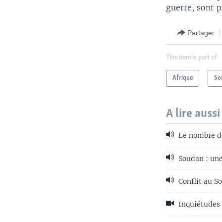
guerre, sont p
Partager
This item is part of
Afrique
So
A lire aussi
Le nombre de
Soudan : une
Conflit au So
Inquiétudes 