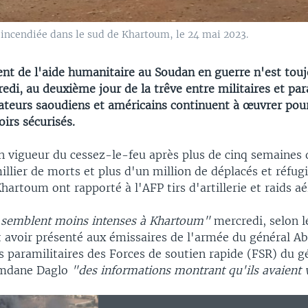
ncendiée dans le sud de Khartoum, le 24 mai 2023.
t de l'aide humanitaire au Soudan en guerre n'est touj
edi, au deuxième jour de la trêve entre militaires et par
ateurs saoudiens et américains continuent à œuvrer pou
oirs sécurisés.
n vigueur du cessez-le-feu après plus de cinq semaines 
millier de morts et plus d'un million de déplacés et réfug
hartoum ont rapporté à l'AFP tirs d'artillerie et raids aé
 semblent moins intenses à Khartoum"
mercredi, selon l
t avoir présenté aux émissaires de l'armée du général Ab
s paramilitaires des Forces de soutien rapide (FSR) du g
mdane Daglo
"des informations montrant qu'ils avaient 