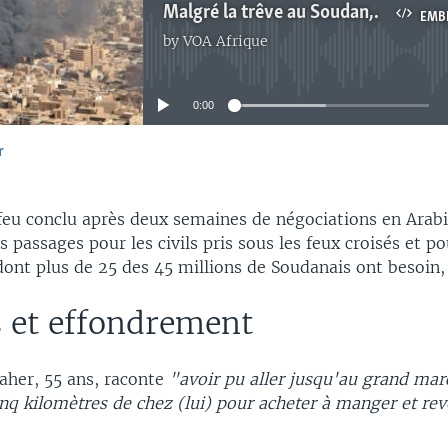
Malgré la trêve au Soudan, des tirs entendus à Khartoum
EMB
by
VOA Afrique
No media source currently available
0:00
r
EMBED
feu conclu après deux semaines de négociations en Arabi
s passages pour les civils pris sous les feux croisés et po
dont plus de 25 des 45 millions de Soudanais ont besoin,
s et effondrement
er, 55 ans, raconte
"avoir pu aller jusqu'au grand mar
nq kilomètres de chez (lui) pour acheter à manger et rev