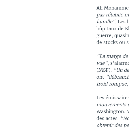
Ali Mohammed,
pas rétablie m
famille".
Les 
hôpitaux de K
guerre, quasi
de stocks ou s
"La marge de 
vue"
, s'alarm
(MSF).
"Un de
ont
"débranché
froid rompue,
Les émissaire
mouvements d'
Washington. M
des actes.
"No
obtenir des p