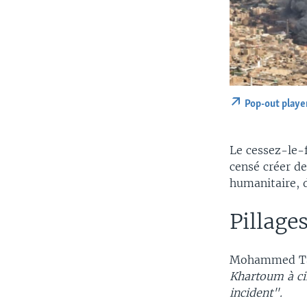
Pop-out playe
Le cessez-le-
censé créer de
humanitaire, 
Pillage
Mohammed Tah
Khartoum à ci
incident".