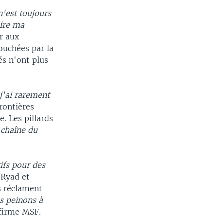
n'est toujours
oire ma
r aux
ouchées par la
és n'ont plus
j'ai rarement
rontières
e. Les pillards
 chaîne du
ifs pour des
 Ryad et
s réclament
s peinons à
ffirme MSF.