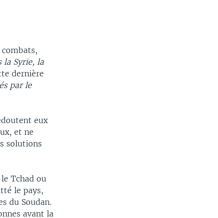
s combats,
 la Syrie, la
tte dernière
és par le
redoutent eux
ux, et ne
s solutions
s le Tchad ou
tté le pays,
les du Soudan.
onnes avant la