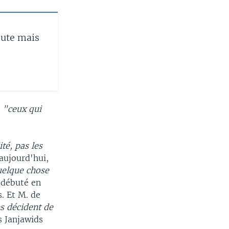
bute mais
é
"ceux qui
ité, pas les
 aujourd'hui,
uelque chose
a débuté en
s. Et M. de
es décident de
s Janjawids