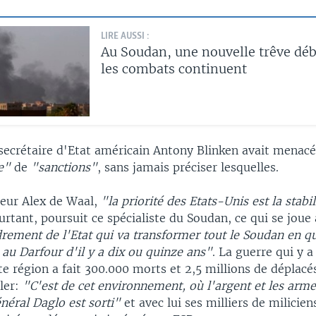
LIRE AUSSI :
Au Soudan, une nouvelle trêve dé
les combats continuent
 secrétaire d'Etat américain Antony Blinken avait menac
ve"
de
"sanctions"
, sans jamais préciser lesquelles.
heur Alex de Waal,
"la priorité des Etats-Unis est la stabil
urtant, poursuit ce spécialiste du Soudan, ce qui se joue
drement de l'Etat qui va transformer tout le Soudan en q
au Darfour d'il y a dix ou quinze ans"
. La guerre qui y 
e région a fait 300.000 morts et 2,5 millions de déplacé
ler:
"C'est de cet environnement, où l'argent et les arm
énéral Daglo est sorti"
et avec lui ses milliers de milicien