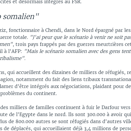
cités et désormais intégrés au FSR.
o somalien"
ziz, fonctionnaire à Chendi, dans le Nord épargné par le
uerre totale.
"J'ai peur que le scénario à venir ne soit pas
émen"
, trois pays frappés par des guerres meurtrières ce
il à l'AFP:
"Mais le scénario somalien avec des gens tent
tribalisme".
ns, qui accueillent des dizaines de milliers de réfugiés, 
tagion, notamment du fait des liens tribaux transnationa
lamer d'être intégrés aux négociations, plaidant pour de
x problèmes du continent.
, des milliers de familles continuent à fuir le Darfour ver
ute de l'Egypte dans le nord. Ils sont 300.000 à avoir qui
lus de 800.000 autres se sont réfugiés dans d'autres vil
 de déplacés, qui accueillaient déjà 3,4 millions de pers