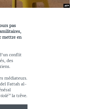
ours pas
amilitaires,
r mettre en
d'un conflit
iés, des
riens.
es médiateurs.
del Fattah al-
énéral
violé"
la trêve.