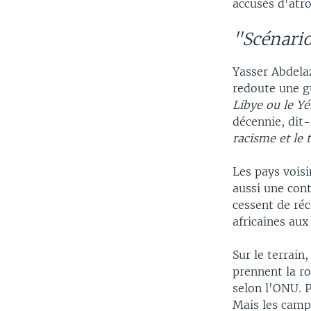
accusés d'atro
"Scénari
Yasser Abdela
redoute une g
Libye ou le Y
décennie, dit-
racisme et le 
Les pays voisi
aussi une con
cessent de réc
africaines au
Sur le terrain
prennent la ro
selon l'ONU. P
Mais les camps