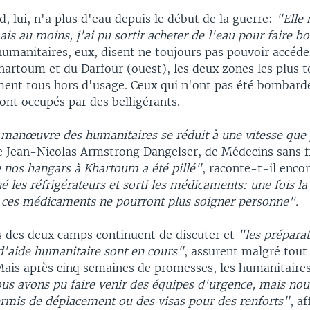
 lui, n'a plus d'eau depuis le début de la guerre:
"Elle 
ais au moins, j'ai pu sortir acheter de l'eau pour faire b
humanitaires, eux, disent ne toujours pas pouvoir accéde
hartoum et du Darfour (ouest), les deux zones les plus t
ment tous hors d'usage. Ceux qui n'ont pas été bombard
ont occupés par des belligérants.
manœuvre des humanitaires se réduit à une vitesse que 
e Jean-Nicolas Armstrong Dangelser, de Médecins sans f
 nos hangars à Khartoum a été pillé"
, raconte-t-il encor
 les réfrigérateurs et sorti les médicaments: une fois la
 ces médicaments ne pourront plus soigner personne".
s des deux camps continuent de discuter et
"les préparat
aide humanitaire sont en cours"
, assurent malgré tout
ais après cinq semaines de promesses, les humanitaire
us avons pu faire venir des équipes d'urgence, mais nou
ermis de déplacement ou des visas pour des renforts"
, a