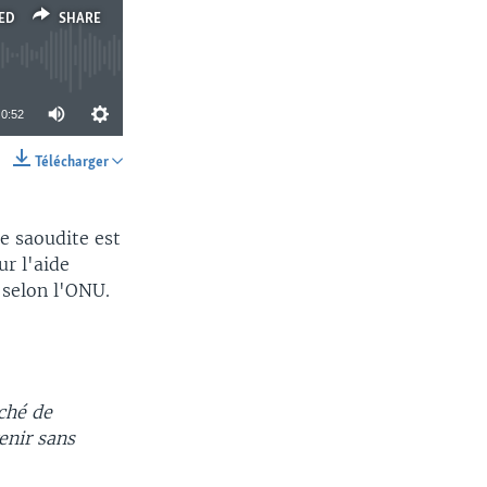
ED
SHARE
0:52
Télécharger
SHARE
e saoudite est
ur l'aide
 selon l'ONU.
ché de
enir sans