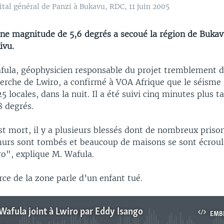
tal général de Panzi à Bukavu, RDC, 11 juin 2005
ne magnitude de 5,6 degrés a secoué la région de Bukavu
ivu.
ula, géophysicien responsable du projet tremblement d
herche de Lwiro, a confirmé à VOA Afrique que le séisme 
5 locales, dans la nuit. Il a été suivi cinq minutes plus t
8 degrés.
st mort, il y a plusieurs blessés dont de nombreux priso
murs sont tombés et beaucoup de maisons se sont écroul
ro", explique M. Wafula.
ce de la zone parle d’un enfant tué.
afula joint à Lwiro par Eddy Isango
EMB