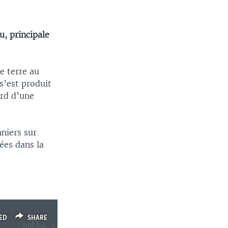
, principale
e terre au
s’est produit
ard d’une
nniers sur
ées dans la
ED
SHARE