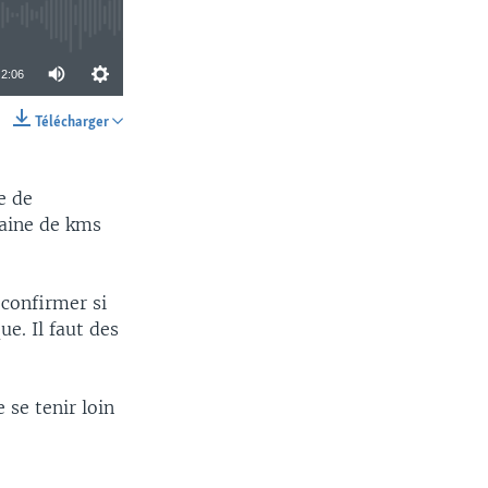
2:06
Télécharger
SHARE
e de
zaine de kms
 confirmer si
e. Il faut des
se tenir loin