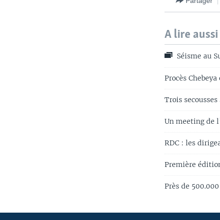
Partager
A lire aussi
Séisme au S
Procès Chebeya e
Trois secousses
Un meeting de l
RDC : les dirige
Première éditio
Près de 500.000 
Apprenez L'anglais