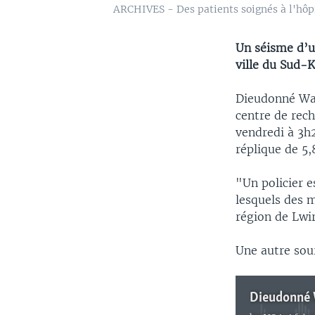
ARCHIVES - Des patients soignés à l'hôpi
Un séisme d’u
ville du Sud-K
Dieudonné Waf
centre de rec
vendredi à 3h2
réplique de 5,
"Un policier e
lesquels des 
région de Lwi
Une autre sour
Dieudonné W