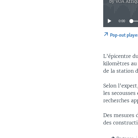
by
VOA Afriq
0:00
Pop-out playe
L’épicentre du
kilomètres au
de la station 
Selon l’expert
les secousses 
recherches app
Des mesures d
des constructi