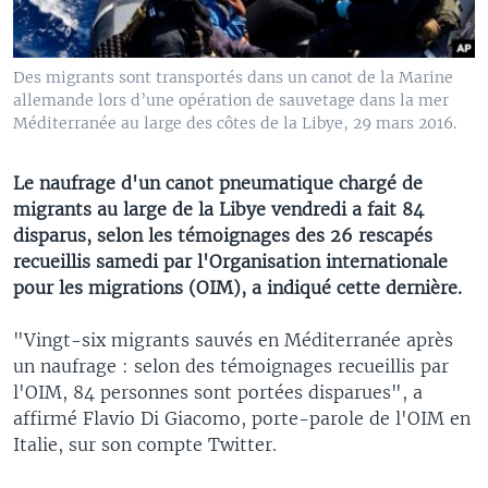
Des migrants sont transportés dans un canot de la Marine
allemande lors d’une opération de sauvetage dans la mer
Méditerranée au large des côtes de la Libye, 29 mars 2016.
Le naufrage d'un canot pneumatique chargé de
migrants au large de la Libye vendredi a fait 84
disparus, selon les témoignages des 26 rescapés
recueillis samedi par l'Organisation internationale
pour les migrations (OIM), a indiqué cette dernière.
"Vingt-six migrants sauvés en Méditerranée après
un naufrage : selon des témoignages recueillis par
l'OIM, 84 personnes sont portées disparues", a
affirmé Flavio Di Giacomo, porte-parole de l'OIM en
Italie, sur son compte Twitter.