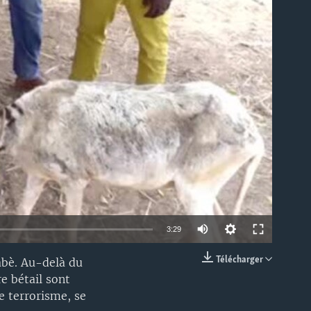
able
3:29
Télécharger
abè. Au-delà du
EMBED
e bétail sont
e terrorisme, se