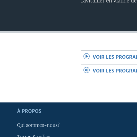
ravitailler en viande d
VOIR LES PROGR
VOIR LES PROGR
Apprenez L'anglais
À PROPOS
SUIVEZ-NOUS
Qui sommes-nous?