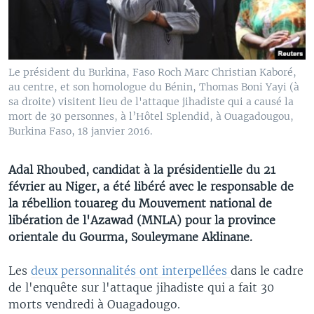
Le président du Burkina, Faso Roch Marc Christian Kaboré,
au centre, et son homologue du Bénin, Thomas Boni Yayi (à
sa droite) visitent lieu de l'attaque jihadiste qui a causé la
mort de 30 personnes, à l’Hôtel Splendid, à Ouagadougou,
Burkina Faso, 18 janvier 2016.
Adal Rhoubed, candidat à la présidentielle du 21
février au Niger, a été libéré avec le responsable de
la rébellion touareg du Mouvement national de
libération de l'Azawad (MNLA) pour la province
orientale du Gourma, Souleymane Aklinane.
Les
deux personnalités ont interpellées
dans le cadre
de l'enquête sur l'attaque jihadiste qui a fait 30
morts vendredi à Ouagadougo.