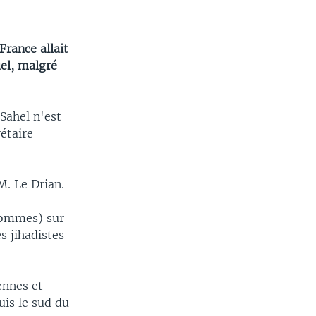
EMBED
SHARE
France allait
uel, malgré
Sahel n'est
étaire
M. Le Drian.
hommes) sur
s jihadistes
ennes et
uis le sud du