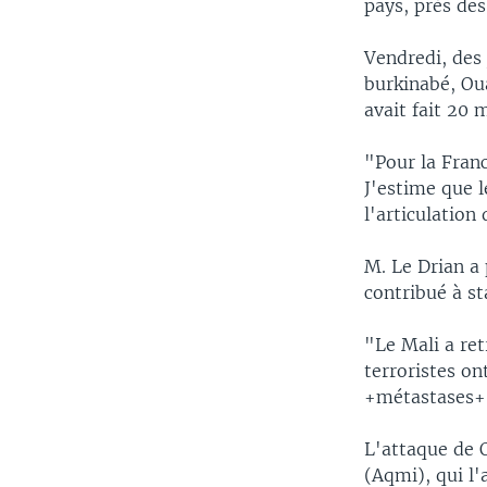
pays, près des
Vendredi, des 
burkinabé, Ou
avait fait 20
"Pour la Franc
J'estime que l
l'articulation
M. Le Drian a 
contribué à sta
"Le Mali a re
terroristes on
+métastases+",
L'attaque de 
(Aqmi), qui l