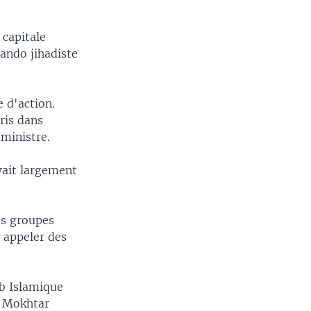
 capitale
ndo jihadiste
 d'action.
ris dans
 ministre.
avait largement
es groupes
t appeler des
b Islamique
e Mokhtar