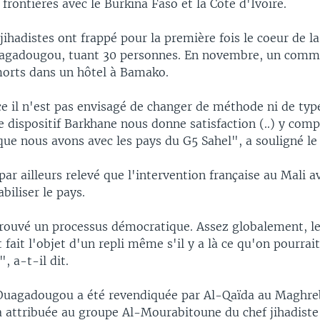
 frontières avec le Burkina Faso et la Côte d'Ivoire.
jihadistes ont frappé pour la première fois le coeur de la
agadougou, tuant 30 personnes. En novembre, un comma
 morts dans un hôtel à Bamako.
e il n'est pas envisagé de changer de méthode ni de type
e dispositif Barkhane nous donne satisfaction (..) y comp
 que nous avons avec les pays du G5 Sahel", a souligné le
par ailleurs relevé que l'intervention française au Mali 
biliser le pays.
trouvé un processus démocratique. Assez globalement, l
t fait l'objet d'un repli même s'il y a là ce qu'on pourrai
 a-t-il dit.
Ouagadougou a été revendiquée par Al-Qaïda au Maghre
'a attribuée au groupe Al-Mourabitoune du chef jihadist