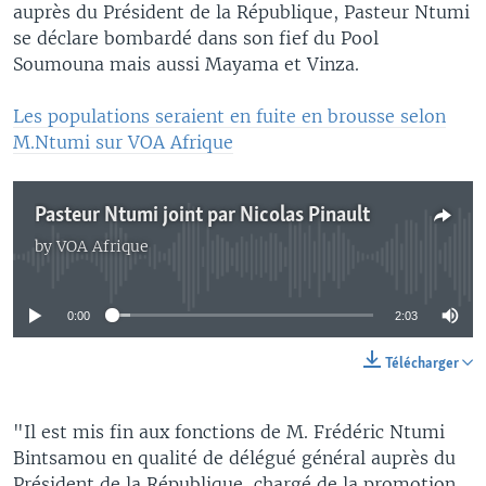
auprès du Président de la République, Pasteur Ntumi
se déclare bombardé dans son fief du Pool
Soumouna mais aussi Mayama et Vinza.
Les populations seraient en fuite en brousse selon
M.Ntumi sur VOA Afrique
Pasteur Ntumi joint par Nicolas Pinault
by
VOA Afrique
No media source currently available
0:00
2:03
Télécharger
"Il est mis fin aux fonctions de M. Frédéric Ntumi
Bintsamou en qualité de délégué général auprès du
Président de la République, chargé de la promotion