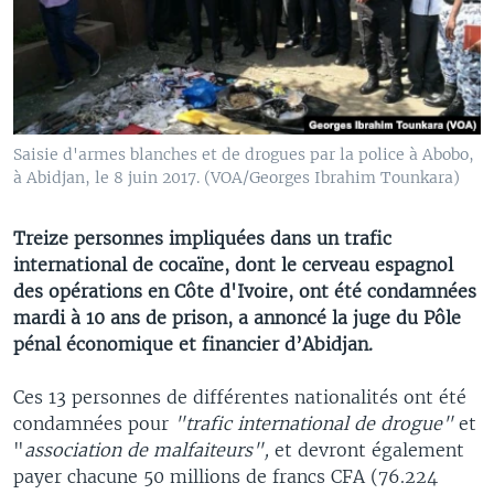
Saisie d'armes blanches et de drogues par la police à Abobo,
à Abidjan, le 8 juin 2017. (VOA/Georges Ibrahim Tounkara)
Treize personnes impliquées dans un trafic
international de cocaïne, dont le cerveau espagnol
des opérations en Côte d'Ivoire, ont été condamnées
mardi à 10 ans de prison, a annoncé la juge du Pôle
pénal économique et financier d’Abidjan.
Ces 13 personnes de différentes nationalités ont été
condamnées pour
"trafic international de drogue"
et
"
association de malfaiteurs",
et devront également
payer chacune 50 millions de francs CFA (76.224