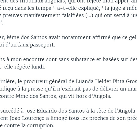
ent des tribunaux angolais, qui ont rejeté mon appel, af
é reçu dans les temps", a-t-elle expliqué, "la juge a mê
 preuves manifestement falsifiées (...) qui ont servi à jus
".
er, Mme dos Santos avait notamment affirmé que ce gel 
foi d'un faux passeport.
ons à mon encontre sont sans substance et basées sur de
t-elle répété lundi.
rnière, le procureur général de Luanda Helder Pitta Gros
indiqué à la presse qu'il n'excluait pas de délivrer un ma
 contre Mme dos Santos, qui vit hors d'Angola.
 succédé à Jose Eduardo dos Santos à la tête de l'Angol
ident Joao Lourenço a limogé tous les proches de son pré
e contre la corruption.