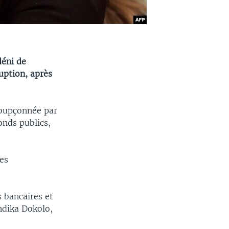
déni de
uption, après
 soupçonnée par
onds publics,
tes
 bancaires et
indika Dokolo,