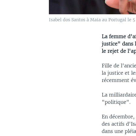
Isabel dos Santos à Maia au Portugal le 5 
La femme d'af
justice" dans 
le rejet de l'a
Fille de l'anc
la justice et 
récemment éval
La milliardair
"politique".
En décembre, 
des actifs d'I
dans une pléia