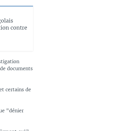
golais
tion contre
stigation
oi de documents
et certains de
.
ue "dénier