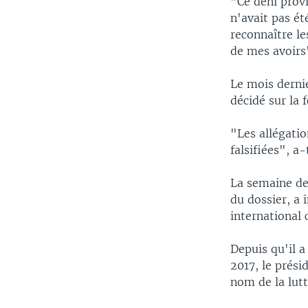
"Ce déni provi
n'avait pas ét
reconnaître les
de mes avoirs
Le mois derni
décidé sur la 
"Les allégati
falsifiées", a-
La semaine de
du dossier, a 
international
Depuis qu'il a
2017, le prés
nom de la lutt