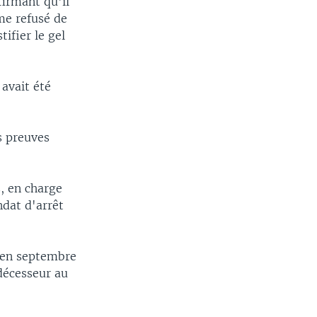
firmant qu'il
me refusé de
tifier le gel
avait été
s preuves
, en charge
ndat d'arrêt
a en septembre
décesseur au