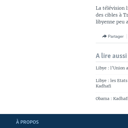
La télévision 
des cibles à T
libyenne peu a
Partager
A lire aussi
Libye : l’Union 
Libye : les Etat
Kadhafi
Obama : Kadhafi 
Apprenez L'anglais
À PROPOS