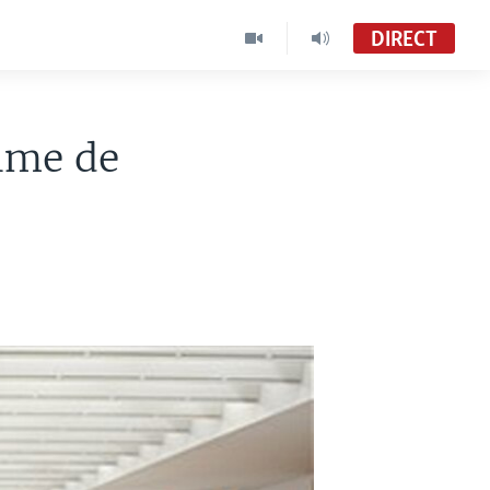
DIRECT
À Votre Avis
VOA Afrique
gime de
Zia i Tene (1800-1830 UTC)
Sango (MC53)