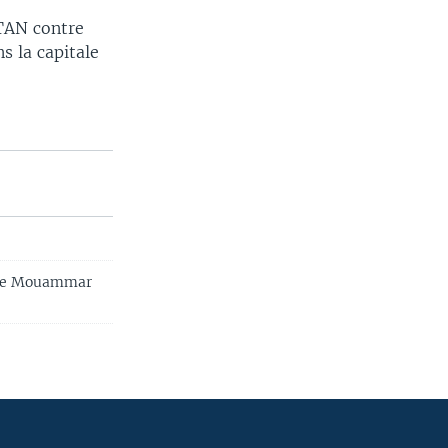
OTAN contre
s la capitale
es de Mouammar