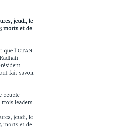
res, jeudi, le
23 morts et de
nt que l’OTAN
 Kadhafi
président
nt fait savoir
e peuple
 trois leaders.
res, jeudi, le
23 morts et de