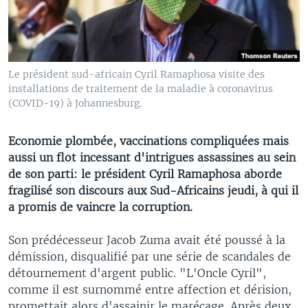
Le président sud-africain Cyril Ramaphosa visite des
installations de traitement de la maladie à coronavirus
(COVID-19) à Johannesburg.
Economie plombée, vaccinations compliquées mais
aussi un flot incessant d'intrigues assassines au sein
de son parti: le président Cyril Ramaphosa aborde
fragilisé son discours aux Sud-Africains jeudi, à qui il
a promis de vaincre la corruption.
Son prédécesseur Jacob Zuma avait été poussé à la
démission, disqualifié par une série de scandales de
détournement d'argent public. "L'Oncle Cyril",
comme il est surnommé entre affection et dérision,
promettait alors d'assainir le marécage. Après deux