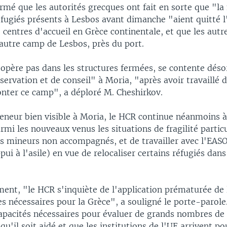
irmé que les autorités grecques ont fait en sorte que "la
fugiés présents à Lesbos avant dimanche "aient quitté l'
 centres d'accueil en Grèce continentale, et que les autr
'autre camp de Lesbos, près du port.
'opère pas dans les structures fermées, se contente dés
ervation et de conseil" à Moria, "après avoir travaillé 
nter ce camp", a déploré M. Cheshirkov.
eneur bien visible à Moria, le HCR continue néanmoins à
armi les nouveaux venus les situations de fragilité particu
 mineurs non accompagnés, et de travailler avec l'EAS
ui à l'asile) en vue de relocaliser certains réfugiés dan
ent, "le HCR s'inquiète de l'application prématurée de 
s nécessaires pour la Grèce", a souligné le porte-parole
pacités nécessaires pour évaluer de grands nombres d
t qu'il soit aidé et que les institutions de l'UE arrivent p