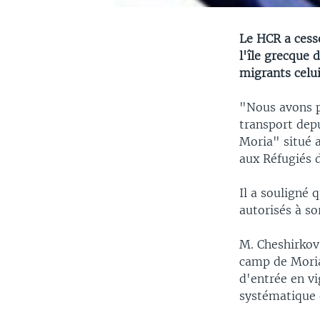
Le HCR a cessé
l'île grecque 
migrants celu
"Nous avons p
transport depu
Moria" situé 
aux Réfugiés 
Il a souligné 
autorisés à sor
M. Cheshirkov 
camp de Moria
d'entrée en vi
systématique d