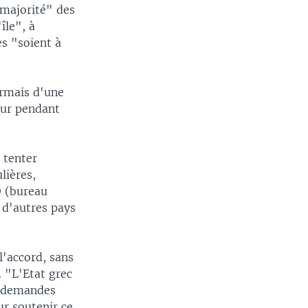
 majorité" des
île", à
es "soient à
ormais d'une
dur pendant
 tenter
lières,
O (bureau
s d'autres pays
l'accord, sans
. "L'Etat grec
e demandes
our soutenir ce