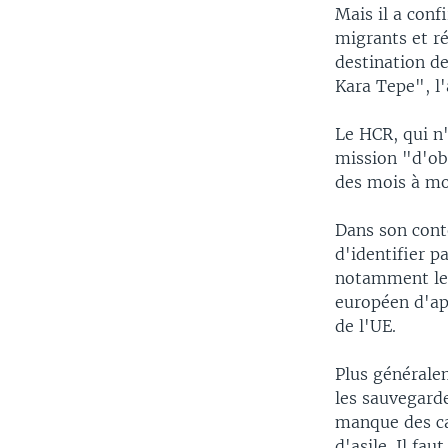
Mais il a conf
migrants et ré
destination de
Kara Tepe", l
Le HCR, qui n
mission "d'obs
des mois à mo
Dans son cont
d'identifier p
notamment les
européen d'app
de l'UE.
Plus généralem
les sauvegarde
manque des ca
d'asile. Il fau