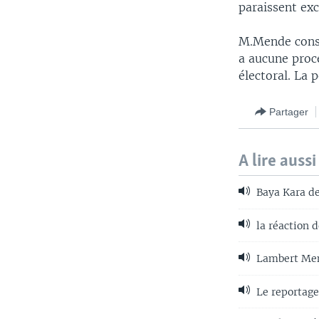
paraissent exc
M.Mende consi
a aucune procé
électoral. La
Partager
A lire aussi
Baya Kara de
la réaction 
Lambert Men
Le reportag