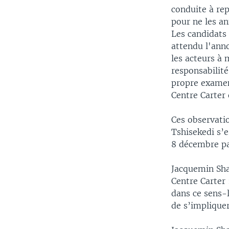
conduite à re
pour ne les a
Les candidats 
attendu l'anno
les acteurs à 
responsabilité
propre examen 
Centre Carter 
Ces observatio
Tshisekedi s’e
8 décembre pa
Jacquemin Shab
Centre Carter
dans ce sens-l
de s’impliquer