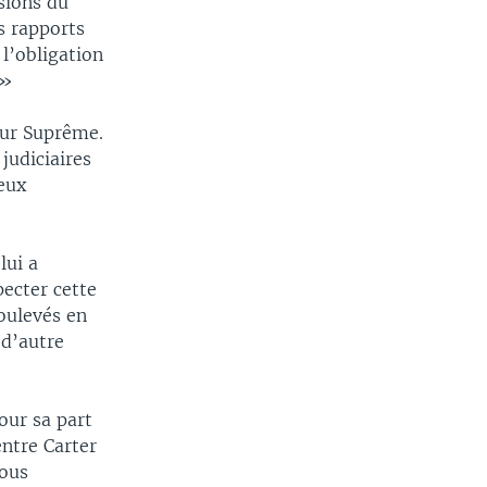
sions du
s rapports
 l’obligation
 »
our Suprême.
judiciaires
ieux
lui a
pecter cette
soulevés en
 d’autre
our sa part
entre Carter
nous