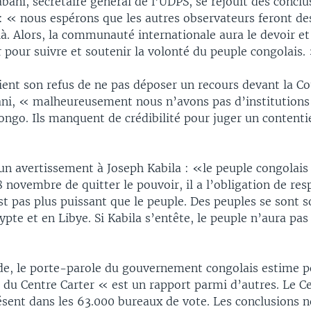
ani, secrétaire général de l’UDPS, se réjouit des conclu
 : « nous espérons que les autres observateurs feront de
à. Alors, la communauté internationale aura le devoir et
 pour suivre et soutenir la volonté du peuple congolais.
ent son refus de ne pas déposer un recours devant la C
ni, « malheureusement nous n’avons pas d’institutions 
ongo. Ils manquent de crédibilité pour juger un content
n avertissement à Joseph Kabila : «le peuple congolais 
novembre de quitter le pouvoir, il a l’obligation de res
est pas plus puissant que le peuple. Des peuples se sont 
ypte et en Libye. Si Kabila s’entête, le peuple n’aura pas
, le porte-parole du gouvernement congolais estime p
 du Centre Carter « est un rapport parmi d’autres. Le C
ésent dans les 63.000 bureaux de vote. Les conclusions 