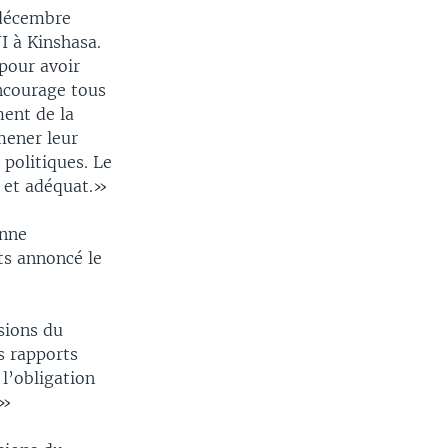
 décembre
I à Kinshasa.
 pour avoir
encourage tous
ment de la
mener leur
 politiques. Le
é et adéquat.»
enne
ts annoncé le
sions du
s rapports
 l’obligation
 »