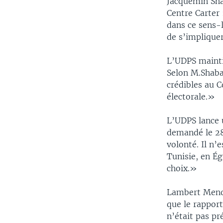
Jacquemin Shab
Centre Carter
dans ce sens-l
de s’impliquer
L’UDPS mainti
Selon M.Shaba
crédibles au C
électorale.»
L’UDPS lance u
demandé le 28 
volonté. Il n’
Tunisie, en Ég
choix.»
Lambert Mende
que le rapport
n’était pas pr