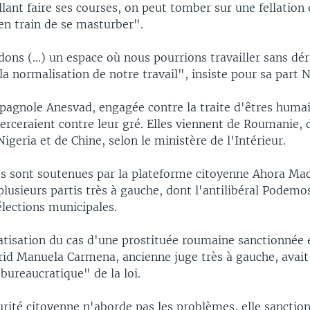
llant faire ses courses, on peut tomber sur une fellation 
en train de se masturber".
ns (...) un espace où nous pourrions travailler sans dér
la normalisation de notre travail", insiste pour sa part N
pagnole Anesvad, engagée contre la traite d'êtres huma
erceraient contre leur gré. Elles viennent de Roumanie, d
igeria et de Chine, selon le ministère de l'Intérieur.
es sont soutenues par la plateforme citoyenne Ahora Mad
usieurs partis très à gauche, dont l'antilibéral Podemos
lections municipales.
tisation du cas d'une prostituée roumaine sanctionnée en
id Manuela Carmena, ancienne juge très à gauche, avait 
 bureaucratique" de la loi.
urité citoyenne n'aborde pas les problèmes, elle sanctio