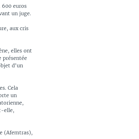
à 600 euros
vant un juge.
re, aux cris
ène, elles ont
e présentée
objet d'un
es. Cela
orte un
atorienne,
-elle,
xe (Afemtras),