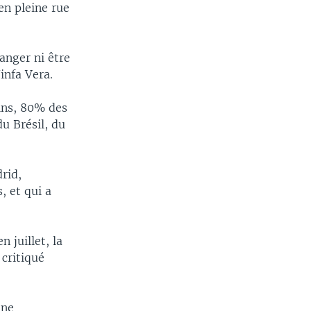
en pleine rue
anger ni être
infa Vera.
ins, 80% des
u Brésil, du
rid,
, et qui a
 juillet, la
critiqué
nne