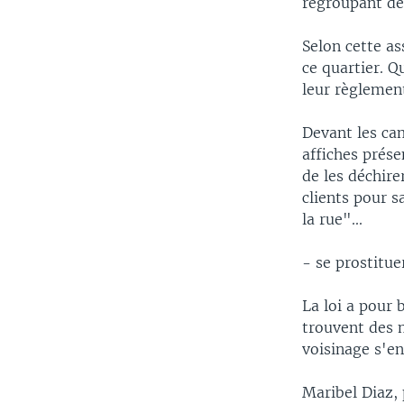
regroupant des
Selon cette as
ce quartier. 
leur règlemen
Devant les ca
affiches prése
de les déchire
clients pour s
la rue"...
- se prostitue
La loi a pour 
trouvent des m
voisinage s'en
Maribel Diaz, 