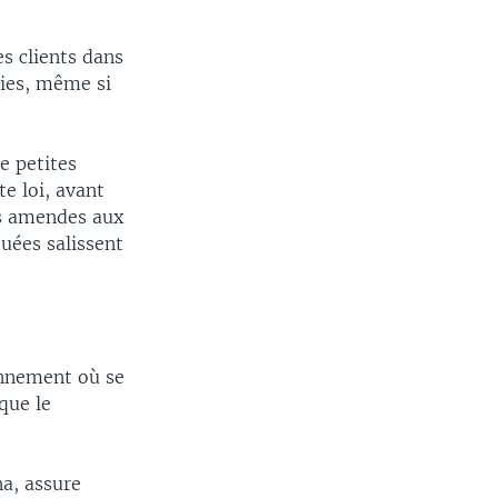
es clients dans
lies, même si
e petites
te loi, avant
des amendes aux
tuées salissent
onnement où se
que le
na, assure