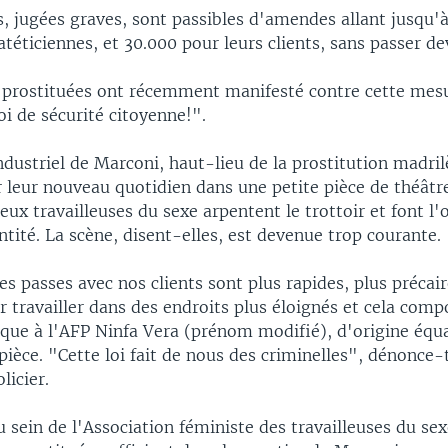
s, jugées graves, sont passibles d'amendes allant jusqu'
atéticiennes, et 30.000 pour leurs clients, sans passer de
 prostituées ont récemment manifesté contre cette mesu
oi de sécurité citoyenne!".
ndustriel de Marconi, haut-lieu de la prostitution madril
 leur nouveau quotidien dans une petite pièce de théâtr
ux travailleuses du sexe arpentent le trottoir et font l'
ntité. La scène, disent-elles, est devenue trop courante.
s passes avec nos clients sont plus rapides, plus précair
r travailler dans des endroits plus éloignés et cela comp
ique à l'AFP Ninfa Vera (prénom modifié), d'origine équ
 pièce. "Cette loi fait de nous des criminelles", dénonce-t
licier.
u sein de l'Association féministe des travailleuses du se