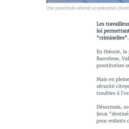
Une prostituée attend un potentiel client
Les travailleu
loi permettant
"criminelles".
En théorie, la
Barcelone, Val
prostitution s
Mais en pleine
sécurité citoy
troubles à l'o
Désormais, son
lieux "destin
pour enfants o