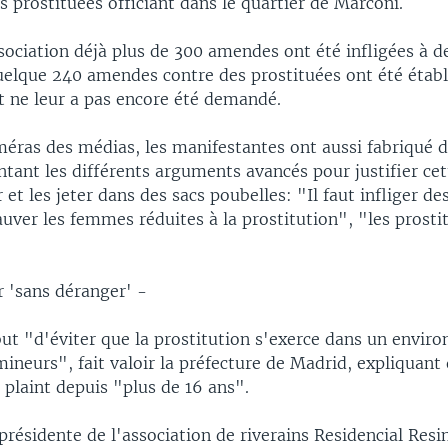
 prostituées officiant dans le quartier de Marconi.
sociation déjà plus de 300 amendes ont été infligées à d
Quelque 240 amendes contre des prostituées ont été étab
t ne leur a pas encore été demandé.
méras des médias, les manifestantes ont aussi fabriqué d
ntant les différents arguments avancés pour justifier cet
r et les jeter dans des sacs poubelles: "Il faut infliger 
auver les femmes réduites à la prostitution", "les prosti
r 'sans déranger' -
but "d'éviter que la prostitution s'exerce dans un envir
ineurs", fait valoir la préfecture de Madrid, expliquant 
 plaint depuis "plus de 16 ans".
présidente de l'association de riverains Residencial Resi