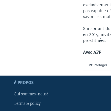
exclusivement
pas capable d'
savoir les maf
S'inspirant d
en 2014, invit
prostituées.
Avec AFP
Partager
Apprenez L'anglais
À PROPOS
SUIVEZ-NOUS
Qui sommes-nous?
Terms & policy