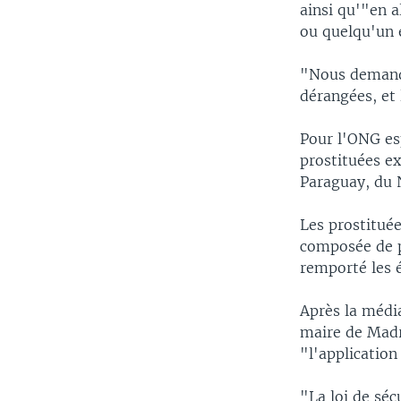
ainsi qu'"en a
ou quelqu'un 
"Nous demando
dérangées, et 
Pour l'ONG es
prostituées ex
Paraguay, du N
Les prostitué
composée de pl
remporté les é
Après la média
maire de Madr
"l'application
"La loi de séc