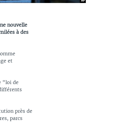
une nouvelle
imilées à des
s comme
age et
 "loi de
différents
tution près de
res, parcs