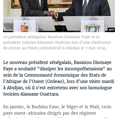
Le président sénégalais Bassirou Diomaye Faye et le
président ivoirien Alassane Ouattara lors d'une conférence
de presse au Palais présidentiel à Abidjan le 7 mai 2024.
Le nouveau président sénégalais, Bassirou Diomaye
Faye a souhaité "dissiper les incompréhensions" au
sein de la Communauté économique des Etats de
l'Afrique de l'Ouest (Cedeao), lors d'une visite mardi
à Abidjan, où il s'est entretenu avec son homologue
ivoirien Alassane Ouattara.
En janvier, le Burkina Faso, le Niger et le Mali, trois
pays ouest-africains dirigés par des régimes